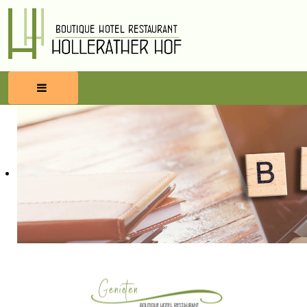
HOME
RESERVEREN
ETEN & DRINKEN
WELLNESS
OMGEVING
BLOG