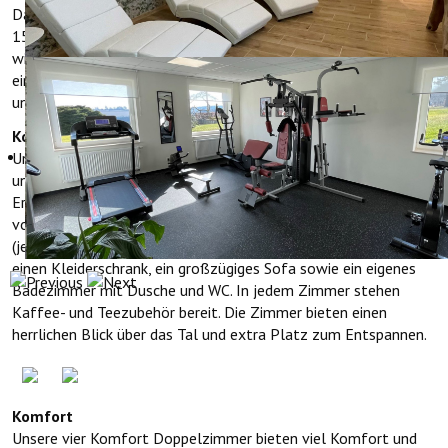
Das Boutique Hotel‑Restaurant Hollerather Hof heißt Sie mit
15 einladenden Doppelzimmern in vier stilvollen Kategorien
willkommen. Jedes Zimmer ist sorgfältig eingerichtet, um nach
einem Tag in der Natur des Nationalparks Eifel Ruhe, Komfort
und eine warme Atmosphäre zu bieten.
Komfort Plus
Unsere zwei Komfort Plus Doppelzimmer sind die geräumigsten
und luxuriösesten Zimmer des Hotels. Eines befindet sich im
Erdgeschoss, das andere im ersten Stock. Beide wurden kürzlich
vollständig renoviert und verfügen über zwei Boxspringbetten
(je 90x200 cm), einen Schreibtisch, zwei bequeme Sessel und
einen Kleiderschrank, ein großzügiges Sofa sowie ein eigenes
Badezimmer mit Dusche und WC. In jedem Zimmer stehen
Kaffee- und Teezubehör bereit. Die Zimmer bieten einen
herrlichen Blick über das Tal und extra Platz zum Entspannen.
Komfort
Unsere vier Komfort Doppelzimmer bieten viel Komfort und