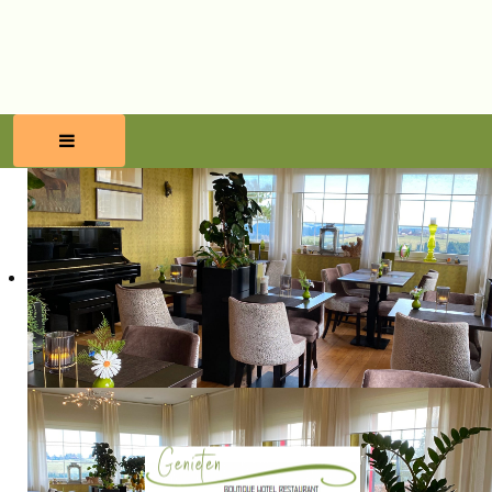
HOME
RESERVEREN
ETEN & DRINKEN
WELLNESS
OMGEVING
BLOG