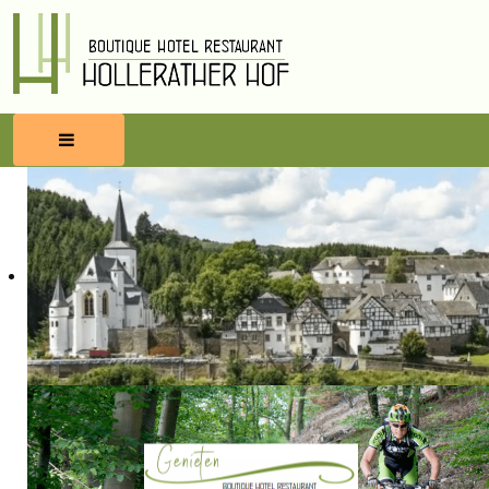
HOME
RESERVEREN
ETEN & DRINKEN
WELLNESS
OMGEVING
BLOG