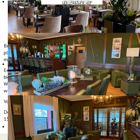
LOUNGE & BAR
Borrel na uw diner nog even na aan onze hotelbar of neem
plaats in de lounge of op het zomerterras en klets gezellig bij
met vrienden of familie.
Een kopje koffie van vers gemalen koffiebonen? Een koel getapt
biertje? Een kleine snack of warm appelgebak met slagroom?
Waar u ook op dat moment trek in heeft, u bent hier van harte
welkom!
Voor hotelgasten is kosteloze wifi inbegrepen.
De Lounge & Bar is geopend van woensdag t/m maandag van
15.00 tot 22.00 uur.