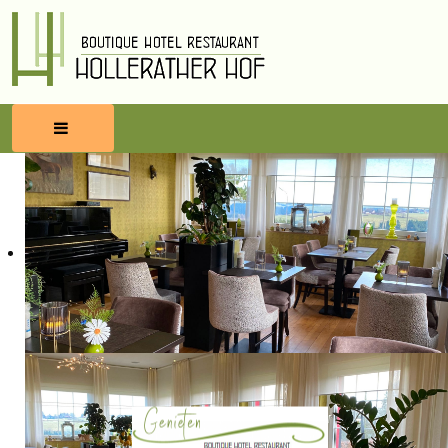
HOME
RESERVEREN
ETEN & DRINKEN
WELLNESS
OMGEVING
BLOG