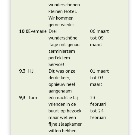
wunderschönen
kleinen Hotel.
Wir kommen
gerne wieder.
10,0
Evemarie
Drei
06 maart
wunderschöne
tot 09
Tage mit genau
maart
terminiertem
perfektem
Service!
9,3
H.J.
Dit was onze
01 maart
derde keer,
tot 03
opnieuw heel
maart
aangenaam.
9,3
Tom
één nachtje bij
23
vrienden in de
februari
buurt op bezoek,
tot 24
maar wel een
februari
fijne slaapkamer
willen hebben.