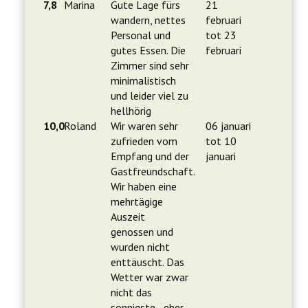
7,8
Marina
Gute Lage fürs
21
wandern, nettes
februari
Personal und
tot 23
gutes Essen. Die
februari
Zimmer sind sehr
minimalistisch
und leider viel zu
hellhörig
10,0
Roland
Wir waren sehr
06 januari
zufrieden vom
tot 10
Empfang und der
januari
Gastfreundschaft.
Wir haben eine
mehrtägige
Auszeit
genossen und
wurden nicht
enttäuscht. Das
Wetter war zwar
nicht das
sonnigste - eher