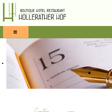
HOME
RESERVEREN
ETEN & DRINKEN
WELLNESS
OMGEVING
BLOG