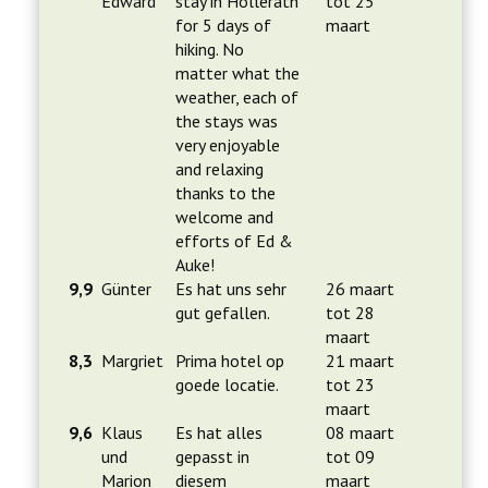
Edward
stay in Hollerath
tot 25
for 5 days of
maart
hiking. No
matter what the
weather, each of
the stays was
very enjoyable
and relaxing
thanks to the
welcome and
efforts of Ed &
Auke!
9,9
Günter
Es hat uns sehr
26 maart
gut gefallen.
tot 28
maart
8,3
Margriet
Prima hotel op
21 maart
goede locatie.
tot 23
maart
9,6
Klaus
Es hat alles
08 maart
und
gepasst in
tot 09
Marion
diesem
maart