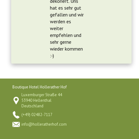
dekoriert. Uns
hat es sehr gut
gefallen und wir
werden es
weiter
empfehlen und
sehr gerne
wieder kommen
:-)
Boutique Hotel Hollerather Hof
Luxemburger Straße 44
53940 Hellenthal
Deutschland
(+49) 02482-7117
info@holleratherhof.com