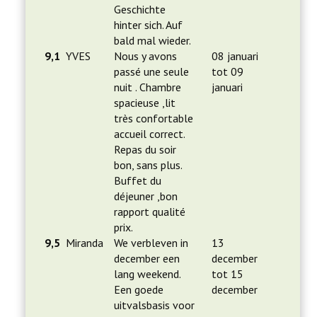
Geschichte
hinter sich. Auf
bald mal wieder.
9,1
YVES
Nous y avons
08 januari
passé une seule
tot 09
nuit . Chambre
januari
spacieuse ,lit
très confortable
accueil correct.
Repas du soir
bon, sans plus.
Buffet du
déjeuner ,bon
rapport qualité
prix.
9,5
Miranda
We verbleven in
13
december een
december
lang weekend.
tot 15
Een goede
december
uitvalsbasis voor