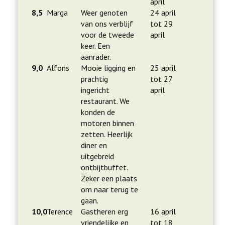
april
8,5
Marga
Weer genoten
24 april
van ons verblijf
tot 29
voor de tweede
april
keer. Een
aanrader.
9,0
Alfons
Mooie ligging en
25 april
prachtig
tot 27
ingericht
april
restaurant. We
konden de
motoren binnen
zetten. Heerlijk
diner en
uitgebreid
ontbijtbuffet.
Zeker een plaats
om naar terug te
gaan.
10,0
Terence
Gastheren erg
16 april
vriendelijke en
tot 18