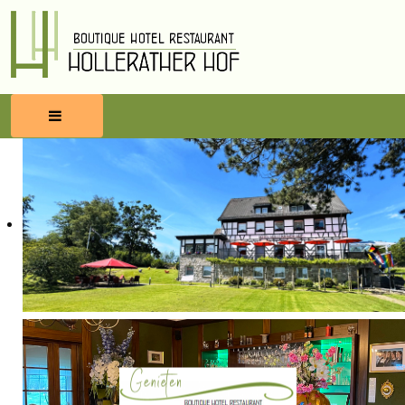
HOME
RESERVEREN
ETEN & DRINKEN
WELLNESS
OMGEVING
BLOG