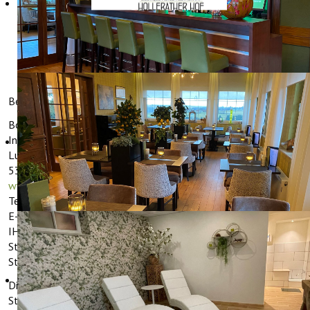
IMPRESSUM
Betreiber dieser Webseite gemäß § 5 TMG ist:
Boutique Hotel Hollerather Hof
Inhaber Herr Auke Beetstra
Luxemburger Straße 44
53940 Hellenthal-Hollerath
www.holleratherhof.com
Tel: 0049 (2482) 7117
E-Mail:
info@holleratherhof.com
IHK Aachen: 572014
Steuernummer: 211/5004/2113
Steuer IDnr.: DE282076316
Die EU-Kommission stellt eine Plattform für außergerichtliche
Streitschlichtung bereit. Verbrauchern gibt dies die Möglichkeit,