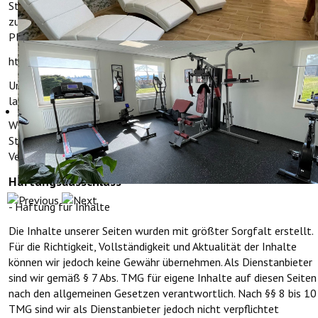
Streitigkeiten im Zusammenhang mit ihrer Online-Bestellung
zunächst außergerichtlich zu klären. Die Streitbeilegungs-
Plattform finden Sie hier:
https://ec.europa.eu/consumers/odr/
Unsere E-Mail für Verbraucherbeschwerden
lautet:
info@holleratherhof.com
Wir sind weder bereit noch verpflichtet, an einem
Streitbeilegungsverfahren vor einer
Verbraucherschlichtungsstelle teilzunehmen.
Haftungsausschluss
- Haftung für Inhalte
Die Inhalte unserer Seiten wurden mit größter Sorgfalt erstellt.
Für die Richtigkeit, Vollständigkeit und Aktualität der Inhalte
können wir jedoch keine Gewähr übernehmen. Als Dienstanbieter
sind wir gemäß § 7 Abs. TMG für eigene Inhalte auf diesen Seiten
nach den allgemeinen Gesetzen verantwortlich. Nach §§ 8 bis 10
TMG sind wir als Dienstanbieter jedoch nicht verpflichtet