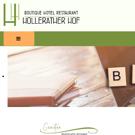
HOME
RESERVEREN
ETEN & DRINKEN
WELLNESS
OMGEVING
BLOG