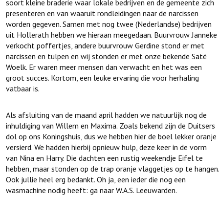
soort kleine braderie waar lokale bedrijven en de gemeente zich
presenteren en van waaruit rondleidingen naar de narcissen
worden gegeven. Samen met nog twee (Nederlandse) bedrijven
uit Hollerath hebben we hieraan meegedaan. Buurvrouw Janneke
verkocht poffertjes, andere buurvrouw Gerdine stond er met
narcissen en tulpen en wij stonden er met onze bekende Saté
Woelk. Er waren meer mensen dan verwacht en het was een
groot succes. Kortom, een leuke ervaring die voor herhaling
vatbaar is.
Als afsluiting van de maand april hadden we natuurlijk nog de
inhuldiging van Willem en Maxima. Zoals bekend zijn de Duitsers
dol op ons Koningshuis, dus we hebben hier de boel lekker oranje
versierd. We hadden hierbij opnieuw hulp, deze keer in de vorm
van Nina en Harry. Die dachten een rustig weekendje Eifel te
hebben, maar stonden op de trap oranje vlaggetjes op te hangen.
Ook jullie heel erg bedankt. Oh ja, een ieder die nog een
wasmachine nodig heeft: ga naar W.A.S. Leeuwarden.